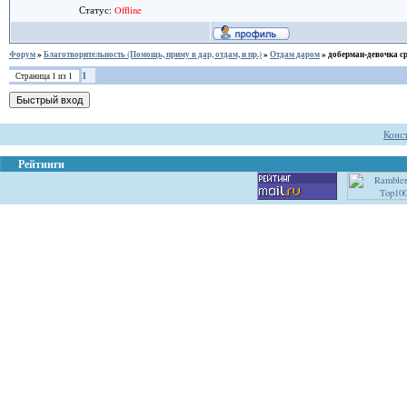
Статус:
Offline
Форум
»
Благотворительность (Помощь, приму в дар, отдам, и пр.)
»
Отдам даром
»
доберман-девочка с
1
Страница
1
из
1
Конс
Рейтинги