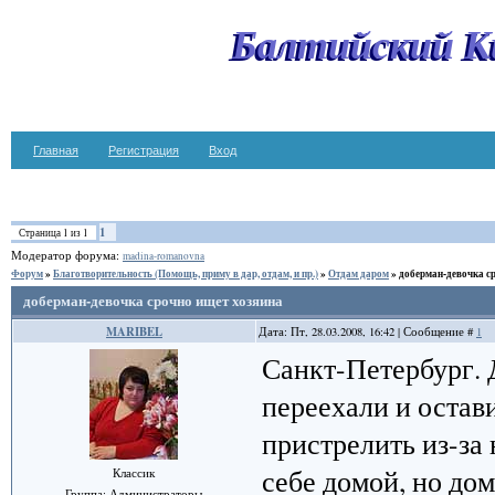
Балтийский К
Главная
Регистрация
Вход
1
Страница
1
из
1
Модератор форума:
madina-romanovna
Форум
»
Благотворительность (Помощь, приму в дар, отдам, и пр.)
»
Отдам даром
»
доберман-девочка с
доберман-девочка срочно ищет хозяина
MARIBEL
Дата: Пт, 28.03.2008, 16:42 | Сообщение #
1
Санкт-Петербург. 
переехали и остави
пристрелить из-за
себе домой, но дом
Классик
Группа: Администраторы