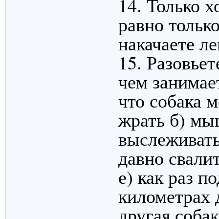
14. Только х
равно только
накачаете ле
15. Разовьет
чем занимае
что собака м
жрать б) мыш
выслеживать
давно свали
е) как раз п
километрах д
другая собак