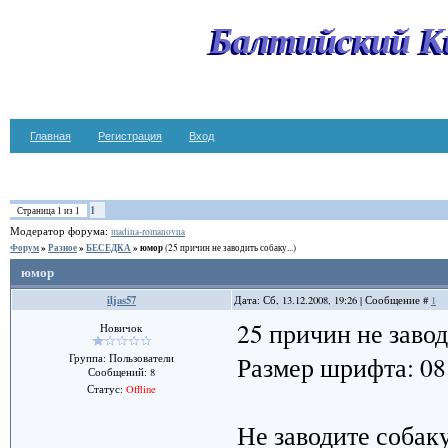
Балтийский К
Главная
Регистрация
Вход
1
Страница
1
из
1
Модератор форума:
madina-romanovna
Форум
»
Разное
»
БЕСЕДКА
»
юмор
(25 причин не заводить собаку...)
юмор
iljas57
Дата: Сб, 13.12.2008, 19:26 | Сообщение #
1
25 причин не заво
Новичок
Размер шрифта: 08 
Группа: Пользователи
Сообщений:
8
Статус:
Offline
Не заводите собаку