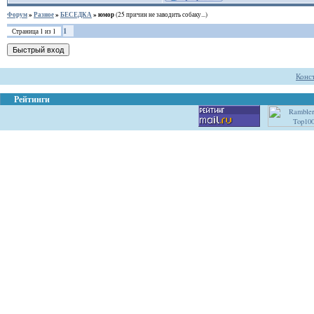
Форум
»
Разное
»
БЕСЕДКА
»
юмор
(25 причин не заводить собаку...)
1
Страница
1
из
1
Конс
Рейтинги