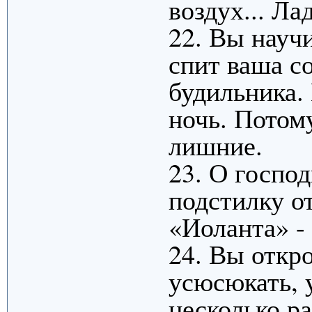
воздух... Ла
22. Вы научи
спит ваша со
будильника. 
ночь. Потом
лишние.
23. О госпо
подстилку о
«Иоланта» - 
24. Вы откро
усюсюкать, 
несколько ра