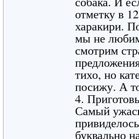
собака. И е
отметку в 12
харакири. П
мы не любим
смотрим стр
предложения
тихо, но кат
посижу. А то
4. Приготов
Самый ужасн
привиделось
буквально н