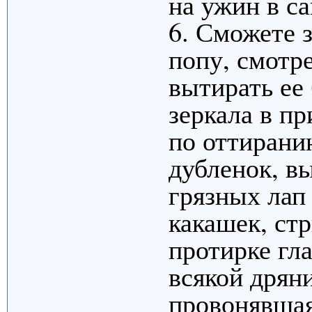
на ужин в с
6. Сможете 
попу, смотре
вытирать ее
зеркала в п
по оттирани
дубленок, в
грязных лап
какашек, стр
протирке гл
всякой дряни
провонявшая