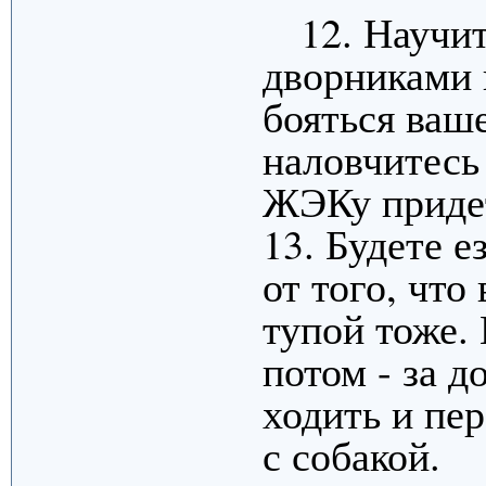
12. Научи
дворниками 
бояться ваш
наловчитесь 
ЖЭКу придет
13. Будете е
от того, что
тупой тоже. 
потом - за д
ходить и пе
с собакой.