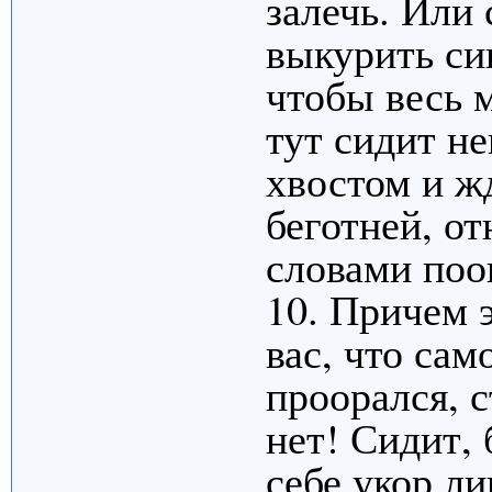
залечь. Или 
выкурить си
чтобы весь 
тут сидит не
хвостом и ж
беготней, о
словами поо
10. Причем э
вас, что сам
проорался, с
нет! Сидит, 
себе укор ли