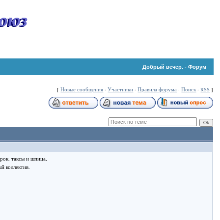
оюз
Добрый вечер. - Форум
[
Новые сообщения
·
Участники
·
Правила форума
·
Поиск
·
RSS
]
рок, таксы и шпица,
й коллектив.