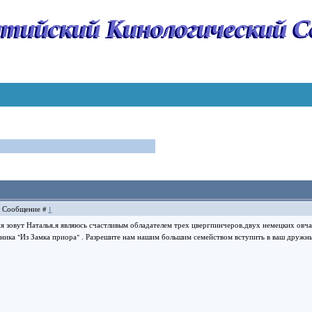
тийский Кинологический С
3 | Сообщение #
1
 зовут Наталья,я являюсь счастливым обладателем трех цвергпинчеров,двух немецких овча
мника "Из Замка приора" . Разрешите нам нашим большим семейством вступить в ваш дружны