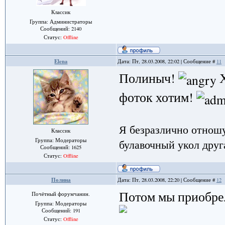
Классик
Группа: Администраторы
Сообщений:
2140
Статус:
Offline
Elena
Дата: Пт, 28.03.2008, 22:02 | Сообщение #
11
Полиныч!
Х
фоток хотим!
Я безразлично отношу
Классик
булавочный укол друга
Группа: Модераторы
Сообщений:
1625
Статус:
Offline
Полина
Дата: Пт, 28.03.2008, 22:20 | Сообщение #
12
Потом мы приобре
Почётный форумчанин.
Группа: Модераторы
Сообщений:
191
Статус:
Offline