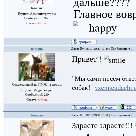
дальше????
Классик
Главное вов
Группа: Администраторы
Сообщений:
2140
Статус:
Offline
кариша
Дата: Пт, 28.03.2008, 13:46 | Сообщение #
7
Привет!!
"Мы сами несём ответ
Отъезжающий на ПМЖ на форум
собак!"
vzeniteudachi
Группа: Модераторы
Сообщений:
280
Статус:
Offline
Алишка
Дата: Пт, 28.03.2008, 13:51 | Сообщение #
8
Здрасте здрасте!!!