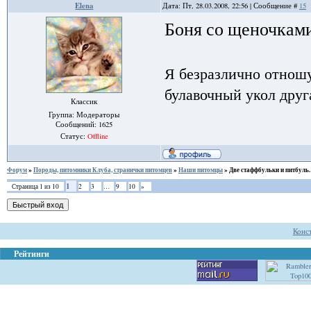
Elena
Дата: Пт, 28.03.2008, 22:56 | Сообщение #
15
Боня со щеночкам
Я безразлично отношу
булавочный укол друга
Классик
Группа: Модераторы
Сообщений:
1625
Статус:
Offline
Форум
»
Породы, питомники Клуба, странички питомцев
»
Наши питомцы
»
Две стаффбульки и питбуль.
1
Страница
1
из
10
2
3
…
9
10
»
Конс
Рейтинги