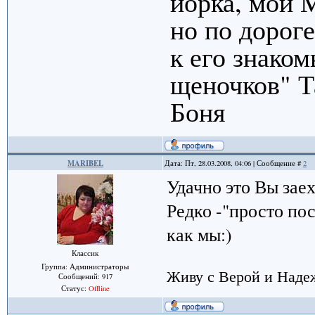
йорка, мой 
но по дорог
к его знако
щеночков" Т
Боня
MARIBEL
Дата: Пт, 28.03.2008, 04:06 | Сообщение #
2
Удачно это Вы заех
Редко -"просто пос
как мы:)
Классик
Группа: Администраторы
Живу с Верой и Надеж
Сообщений:
917
Статус:
Offline