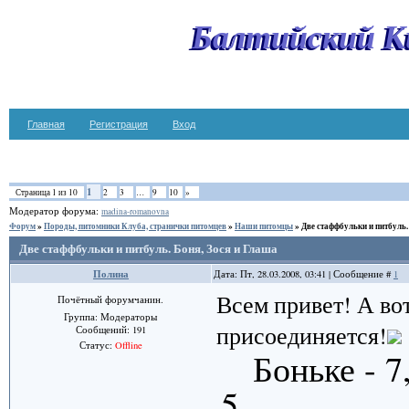
Балтийский К
Главная
Регистрация
Вход
1
Страница
1
из
10
2
3
…
9
10
»
Модератор форума:
madina-romanovna
Форум
»
Породы, питомники Клуба, странички питомцев
»
Наши питомцы
»
Две стаффбульки и питбуль.
Две стаффбульки и питбуль. Боня, Зося и Глаша
Полина
Дата: Пт, 28.03.2008, 03:41 | Сообщение #
1
Всем привет! А во
Почётный форумчанин.
Группа: Модераторы
присоединяется!
Сообщений:
191
Статус:
Offline
Боньке - 7
5