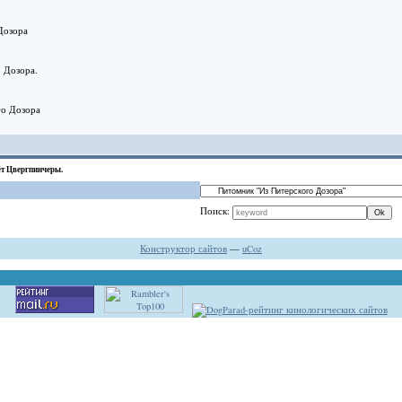
Дозора
о Дозора.
го Дозора
т Цвергпинчеры.
Поиск:
Конструктор сайтов
—
uCoz