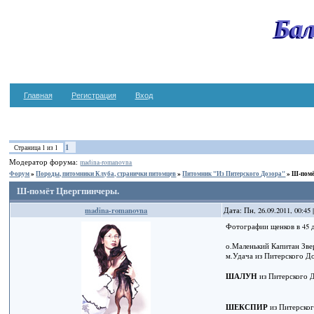
Бал
Главная
Регистрация
Вход
1
Страница
1
из
1
Модератор форума:
madina-romanovna
Форум
»
Породы, питомники Клуба, странички питомцев
»
Питомник "Из Питерского Дозора"
»
Ш-помё
Ш-помёт Цвергпинчеры.
madina-romanovna
Дата: Пн, 26.09.2011, 00:4
Фотографии щенков в 45 
о.Маленький Капитан Зв
м.Удача из Питерского Д
ШАЛУН
из Питерского 
ШЕКСПИР
из Питерско