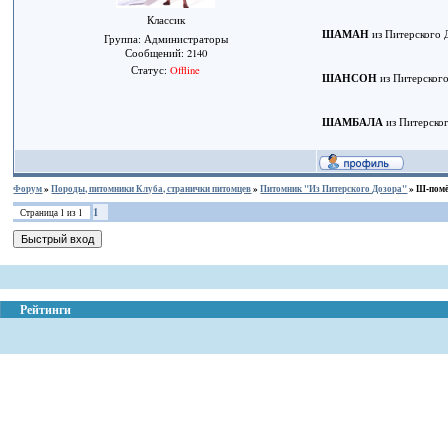
Классик
ШАМАН
из Питерского 
Группа: Администраторы
Сообщений:
2140
Статус:
Offline
ШАНСОН
из Питерског
ШАМБАЛА
из Питерско
Форум
»
Породы, питомники Клуба, странички питомцев
»
Питомник "Из Питерского Дозора"
»
Ш-помё
1
Страница
1
из
1
Рейтинги