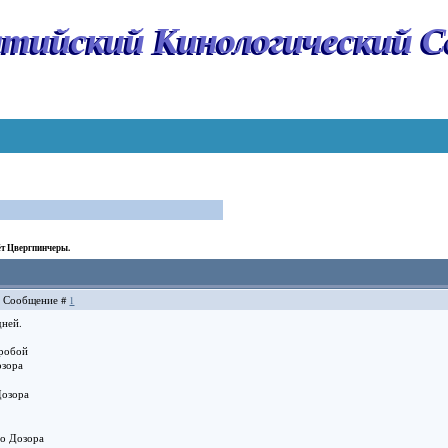
тийский Кинологический С
т Цвергпинчеры.
5 | Сообщение #
1
дней.
еробой
озора
Дозора
го Дозора