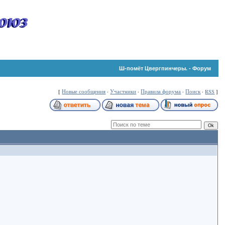
оюз
Ш-помёт Цвергпинчеры. - Форум
[
Новые сообщения
·
Участники
·
Правила форума
·
Поиск
·
RSS
]